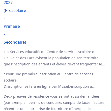
Les Services éducatifs du Centre de services scolaire du
Fleuve-et-des-Lacs avisent la population de son territoire
que l’inscription des enfants et élèves devant fréquenter le
préscolaire, le primaire et le secondaire, pour l’année
• Pour une première inscription au Centre de services
scolaire 2026-2027, se fera du 26 janvier au 4 février 2026 à
scolaire :
l’école primaire ou secondaire du secteur de leur résidence.
L’inscription se fera en ligne par Mozaïk-inscription à
compter du 26 janvier à partir du lien suivant :
Deux preuves de résidence vous seront aussi demandées
https://portailparents.ca/accueil/fr/
Les parents ou
(par exemple : permis de conduire, compte de taxes, facture
détenteurs de l’autorité parentale qui le préfèrent peuvent
récente d’une entreprise de fourniture d’énergie, de