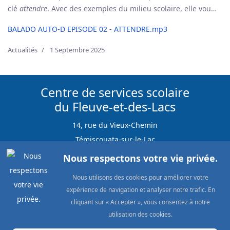
clé
attendre
. Avec des exemples du milieu scolaire, elle vous
explique comment elle laisse le temps à l’élève de se mettre
BALADO AUTO-D EPISODE 02 - ATTENDRE.mp3
en action et d’essayer quelque chose. L’important est
d’accepter le rythme de chacun.
Actualités
1 Septembre 2025
Centre de services scolaire
du Fleuve-et-des-Lacs
14, rue du Vieux-Chemin
Témiscouata-sur-le-Lac
G0L 1E0
Nous respectons votre vie privée.
Nous utilisons des cookies pour améliorer votre
expérience de navigation et analyser notre trafic. En
cliquant sur « Accepter », vous consentez à notre
Téléphone : 418 854-2370
utilisation des cookies.
Télécopieur : 418 854-2715