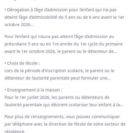
• Dérogation à l’âge d’admission pour l’enfant qui n’a pas
atteint l’âge d’admissibilité de 5 ans ou de 6 ans avant le 1er
octobre 2026
En vertu de l’article 241.1 de la Loi sur l’instruction publique,
Pour l’enfant qui n’aura pas atteint l’âge d’admission au
une dérogation à l’âge d’admission vise des cas
préscolaire 5 ans ou en 1re année du 1er cycle du primaire
exceptionnels et les enfants que l’on considère comme
avant le 1er octobre 2026, le parent ou le détenteur de
particulièrement aptes à la scolarisation.
l’autorité parentale peut acheminer au Centre de services
• Choix de l’école :
scolaire du Fleuve-et-des-Lacs pour le 4 février 2026, une
Lors de la période d’inscription scolaire, le parent ou le
demande écrite et signée de dérogation à l’âge d’admission.
détenteur de l’autorité parentale peut formuler une
demande d’inscription spécifique afin que son enfant puisse
• Enseignement à la maison :
fréquenter une autre école du Centre de services scolaire.
Pour le 1er juillet 2026, les parents ou détenteurs de
Ce droit est assujetti aux critères d’inscription des élèves
l’autorité parentale qui désirent scolariser leur enfant à la
établis par le Centre de services scolaire du Fleuve-et-des-
maison doivent transmettre un avis au ministre.
Lacs. Les parents ou détenteurs de l’autorité parentale
Pour plus de renseignements, vous pouvez communiquer
https://www.quebec.ca/education/prescolaire-primaire-et-
doivent, s'il y a lieu, s'adresser à l'école de leur lieu de
par téléphone avec la direction de l’école de votre secteur de
secondaire/enseignement-maison
résidence pour faire une demande d'inscription spécifique
résidence.