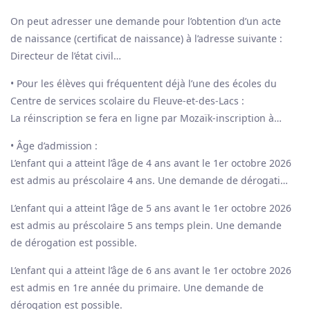
communiquer avec l’école de leur quartier pendant la
services téléphoniques ou de câblodistribution…).
période d’inscription. Ils devront joindre une photo de
On peut adresser une demande pour l’obtention d’un acte
l’original du certificat de naissance (grand format) de
de naissance (certificat de naissance) à l’adresse suivante :
l’enfant.
Directeur de l’état civil
2535, boulevard Laurier
• Pour les élèves qui fréquentent déjà l’une des écoles du
Québec (Québec) G1V 5C6
Centre de services scolaire du Fleuve-et-des-Lacs :
Téléphone : 418-644-4545 Sans frais : 1-877-644-4545
La réinscription se fera en ligne par Mozaïk-inscription à
On peut aussi faire la demande en ligne :
compter du 26 janvier. Les parents ou détenteurs de
http://www.etatcivil.gouv.qc.ca/
• Âge d’admission :
l’autorité parentale de ces élèves recevront par courriel la
L’enfant qui a atteint l’âge de 4 ans avant le 1er octobre 2026
procédure à suivre.
est admis au préscolaire 4 ans. Une demande de dérogation
est impossible.
L’enfant qui a atteint l’âge de 5 ans avant le 1er octobre 2026
est admis au préscolaire 5 ans temps plein. Une demande
de dérogation est possible.
L’enfant qui a atteint l’âge de 6 ans avant le 1er octobre 2026
est admis en 1re année du primaire. Une demande de
dérogation est possible.