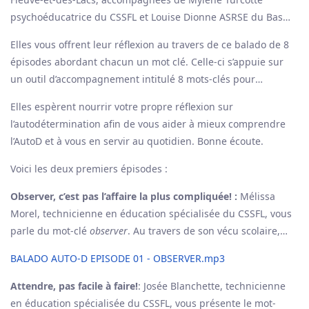
psychoéducatrice du CSSFL et Louise Dionne ASRSE du Bas
St-Laurent-Gaspésie-Îles-de-la-Madeleine, se sont investies
Elles vous offrent leur réflexion au travers de ce balado de 8
au cours des deux dernières années dans une communauté
épisodes abordant chacun un mot clé. Celle-ci s’appuie sur
de pratique afin d’en apprendre davantage sur
un outil d’accompagnement intitulé 8 mots-clés pour
l’autodétermination.
l’autodétermination créée en 2021 par des enseignants et
Elles espèrent nourrir votre propre réflexion sur
des conseillers pédagogiques du Centre de services scolaire
l’autodétermination afin de vous aider à mieux comprendre
de Laval et de la Chaire Autodétermination et Handicap.
l’AutoD et à vous en servir au quotidien. Bonne écoute.
Voici les deux premiers épisodes :
Observer, c’est pas l’affaire la plus compliquée! :
Mélissa
Morel, technicienne en éducation spécialisée du CSSFL, vous
parle du mot-clé
observer
. Au travers de son vécu scolaire,
elle vous expose qu’
observer
est le fait d’avoir une intention
BALADO AUTO-D EPISODE 01 - OBSERVER.mp3
afin de prendre du recul en s’appuyant sur des faits. Cela
permet ensuite de cibler un objectif et des moyens avec
Attendre, pas facile à faire!
: Josée Blanchette, technicienne
l’équipe et l’élève concerné.
en éducation spécialisée du CSSFL, vous présente le mot-