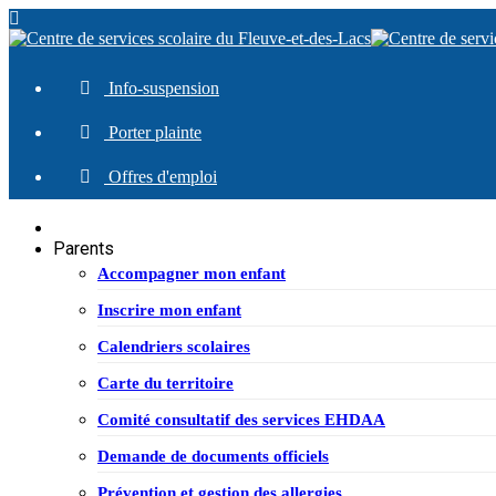
Info-suspension
Porter plainte
Offres d'emploi
Parents
Accompagner mon enfant
Inscrire mon enfant
Calendriers scolaires
Carte du territoire
Comité consultatif des services EHDAA
Demande de documents officiels
Prévention et gestion des allergies