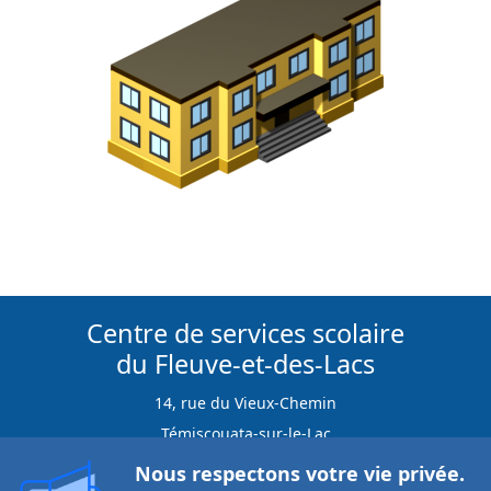
Centre de services scolaire
du Fleuve-et-des-Lacs
14, rue du Vieux-Chemin
Témiscouata-sur-le-Lac
G0L 1E0
Nous respectons votre vie privée.